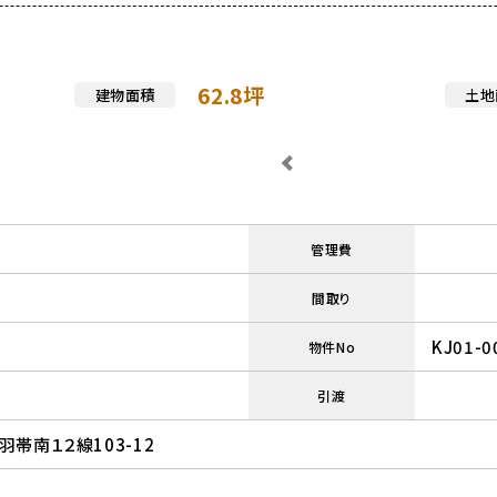
62.8
坪
建物面積
土地
管理費
間取り
KJ01-0
物件No
引渡
帯南１２線103-12