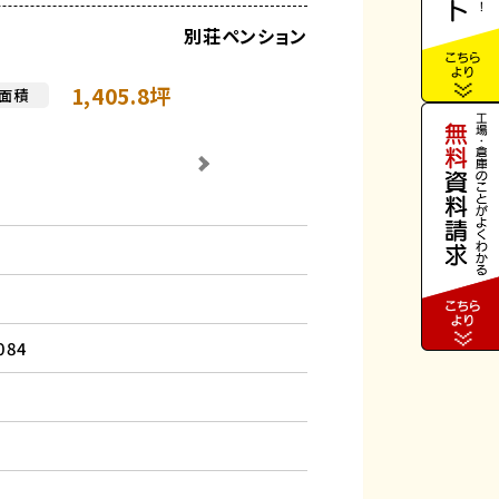
別荘ペンション
1,405.8
坪
面積
084