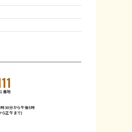
111
目１番地
8時30分から午後5時
から正午まで)